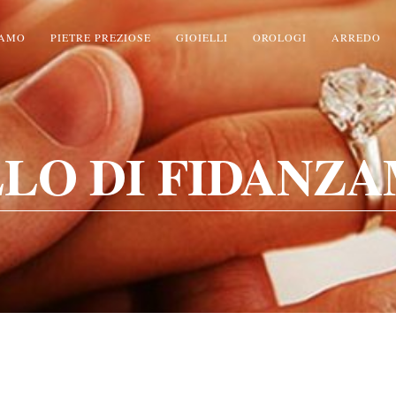
IAMO
PIETRE PREZIOSE
GIOIELLI
OROLOGI
ARREDO
LLO DI FIDANZ